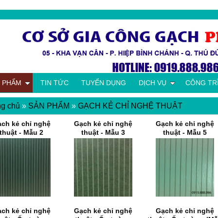
 PHẨM
TIN TỨC
TUYỂN DỤNG
DỊCH VỤ
CÔNG TR
ng chủ
»
SẢN PHẨM
»
GẠCH KẺ CHỈ NGHỆ THUẬT
ch kẻ chỉ nghệ
Gạch kẻ chỉ nghệ
Gạch kẻ chỉ nghệ
thuật - Mẫu 2
thuật - Mẫu 3
thuật - Mẫu 5
ch kẻ chỉ nghệ
Gạch kẻ chỉ nghệ
Gạch kẻ chỉ nghệ