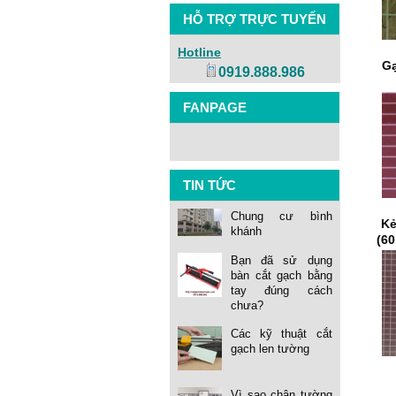
HỖ TRỢ TRỰC TUYẾN
Hotline
Gạ
0919.888.986
FANPAGE
TIN TỨC
Chung cư bình
Kẻ
khánh
(6
Bạn đã sử dụng
bàn cắt gạch bằng
tay đúng cách
chưa?
Các kỹ thuật cắt
gạch len tường
Vì sao chân tường