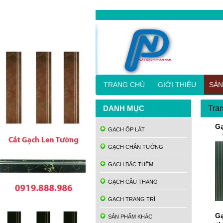
TRANG CHỦ
GIỚI THIỆU
SẢN
DANH MỤC
Tra
Gạ
GẠCH ỐP LÁT
GẠCH CHÂN TƯỜNG
GẠCH BẬC THỀM
GẠCH CẦU THANG
GẠCH TRANG TRÍ
Gạ
SẢN PHẨM KHÁC