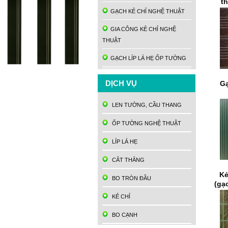
t
GẠCH KẺ CHỈ NGHỆ THUẬT
GIA CÔNG KẺ CHỈ NGHỆ
THUẬT
GẠCH LÍP LÁ HẸ ỐP TƯỜNG
DỊCH VỤ
Gạ
LEN TƯỜNG, CẦU THANG
ỐP TƯỜNG NGHỆ THUẬT
LÍP LÁ HẸ
CẮT THẲNG
Kẻ
BO TRÒN ĐẦU
(gạ
KẺ CHỈ
BO CẠNH