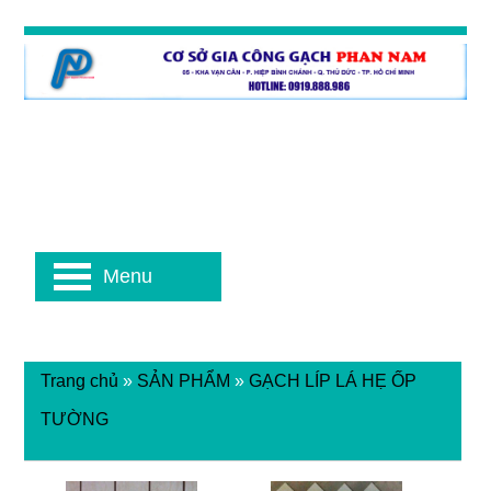
Menu
Trang chủ
»
SẢN PHẨM
»
GẠCH LÍP LÁ HẸ ỐP
TƯỜNG
Gạch líp lá hẹ ốp tường
Gạch líp lá hẹ ốp tường 1