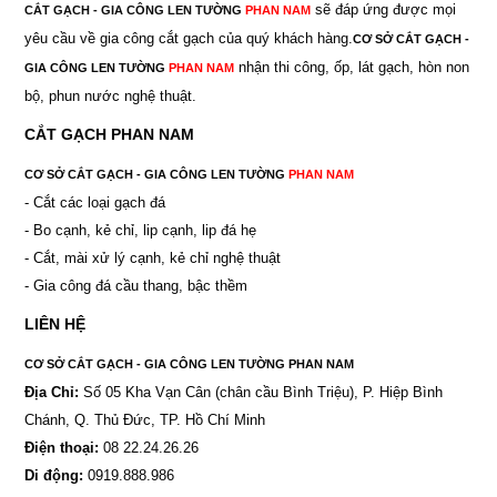
sẽ đáp ứng được mọi
CẮT GẠCH - GIA CÔNG LEN TƯỜNG
PHAN NAM
yêu cầu về gia công cắt gạch của quý khách hàng.
CƠ SỞ CẮT GẠCH -
nhận thi công, ốp, lát gạch, hòn non
GIA CÔNG LEN TƯỜNG
PHAN NAM
bộ, phun nước nghệ thuật.
CẮT GẠCH PHAN NAM
CƠ SỞ CẮT GẠCH - GIA CÔNG LEN TƯỜNG
PHAN NAM
- Cắt các loại gạch đá
- Bo cạnh, kẻ chỉ, lip cạnh, lip đá hẹ
- Cắt, mài xử lý cạnh, kẻ chỉ nghệ thuật
- Gia công đá cầu thang, bậc thềm
LIÊN HỆ
CƠ SỞ CẮT GẠCH - GIA CÔNG LEN TƯỜNG PHAN NAM
Địa Chỉ:
Số 05 Kha Vạn Cân (chân cầu Bình Triệu), P. Hiệp Bình
Chánh, Q. Thủ Đức, TP. Hồ Chí Minh
Điện thoại:
08 22.24.26.26
Di động:
0919.888.986