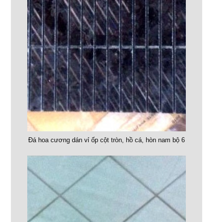
Đá hoa cương dán vỉ ốp cột tròn, hồ cá, hòn nam bộ 6