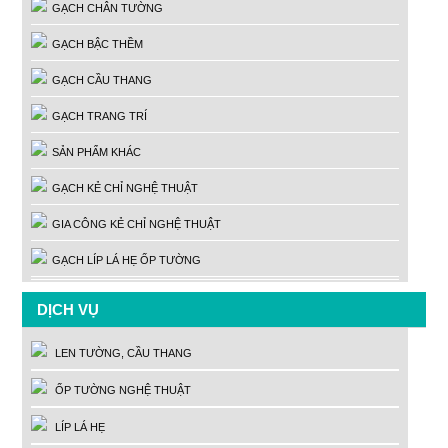
GẠCH CHÂN TƯỜNG
GẠCH BẬC THỀM
GẠCH CẦU THANG
GẠCH TRANG TRÍ
SẢN PHẨM KHÁC
GẠCH KẺ CHỈ NGHỆ THUẬT
GIA CÔNG KẺ CHỈ NGHỆ THUẬT
GẠCH LÍP LÁ HẸ ỐP TƯỜNG
DỊCH VỤ
LEN TƯỜNG, CẦU THANG
ỐP TƯỜNG NGHỆ THUẬT
LÍP LÁ HẸ