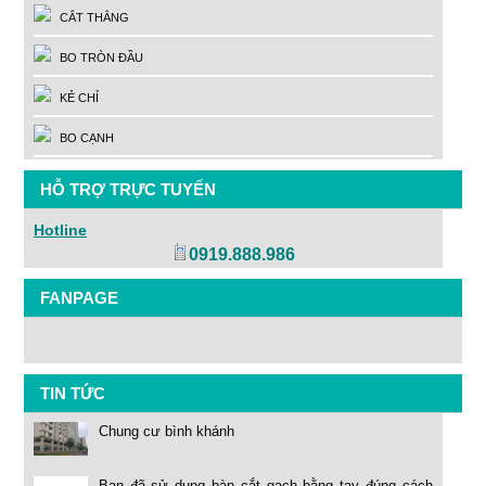
CẮT THẲNG
BO TRÒN ĐẦU
KẺ CHỈ
BO CẠNH
HỖ TRỢ TRỰC TUYẾN
Hotline
0919.888.986
FANPAGE
TIN TỨC
Chung cư bình khánh
Bạn đã sử dụng bàn cắt gạch bằng tay đúng cách