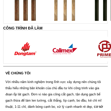
CÔNG TRÌNH ĐÃ LÀM
VỀ CHÚNG TÔI
Với nhiều năm kinh nghiệm trong lĩnh vực xây dựng nên chúng tôi
thấu hiểu những băn khoăn của chủ đầu tư khi công trinh vào gia
đoạn ốp lát gạch. Đơn vị nào gia công cắt gạch, tận dụng gạch bể
gạch thừa để làm len tường, cắt thẳng, líp cạnh, bo đầu, kẻ chỉ mĩ
thuật, 1-11 chỉ, đánh bóng cạnh bo, xử lý cạnh nhanh rẻ đẹp,
CƠ SỞ