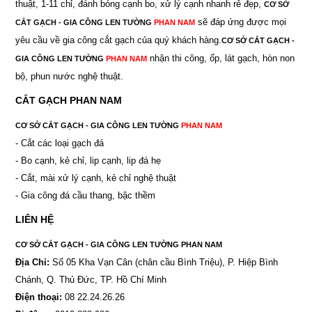
thuật, 1-11 chỉ, đánh bóng cạnh bo, xử lý cạnh nhanh rẻ đẹp,
CƠ SỞ
sẽ đáp ứng được mọi
CẮT GẠCH - GIA CÔNG LEN TƯỜNG
PHAN NAM
yêu cầu về gia công cắt gạch của quý khách hàng.
CƠ SỞ CẮT GẠCH -
nhận thi công, ốp, lát gạch, hòn non
GIA CÔNG LEN TƯỜNG
PHAN NAM
bộ, phun nước nghệ thuật.
CẮT GẠCH PHAN NAM
CƠ SỞ CẮT GẠCH - GIA CÔNG LEN TƯỜNG
PHAN NAM
- Cắt các loại gạch đá
- Bo cạnh, kẻ chỉ, lip cạnh, lip đá hẹ
- Cắt, mài xử lý cạnh, kẻ chỉ nghệ thuật
- Gia công đá cầu thang, bậc thềm
LIÊN HỆ
CƠ SỞ CẮT GẠCH - GIA CÔNG LEN TƯỜNG PHAN NAM
Địa Chỉ:
Số 05 Kha Vạn Cân (chân cầu Bình Triệu), P. Hiệp Bình
Chánh, Q. Thủ Đức, TP. Hồ Chí Minh
Điện thoại:
08 22.24.26.26