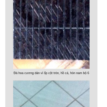
Đá hoa cương dán vỉ ốp cột tròn, hồ cá, hòn nam bộ 6