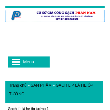
Menu
Trang chủ
»
SẢN PHẨM
»
GẠCH LÍP LÁ HẸ ỐP
TƯỜNG
Gạch líp lá hẹ ốp tường 1
Gạch líp lá hẹ ốp tường 1