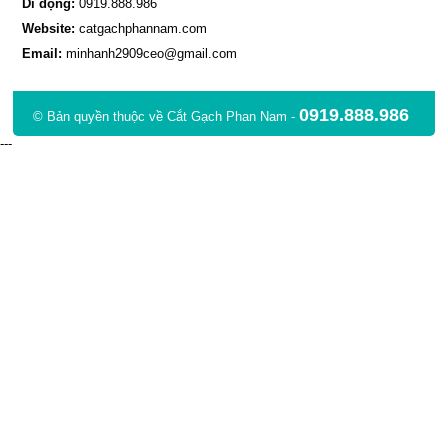
Di động:
0919.888.986
Website:
catgachphannam.com
Email:
minhanh2909ceo@gmail.com
0919.888.986
© Bản quyền thuộc về Cắt Gạch Phan Nam -
---