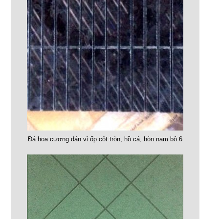
Đá hoa cương dán vỉ ốp cột tròn, hồ cá, hòn nam bộ 6