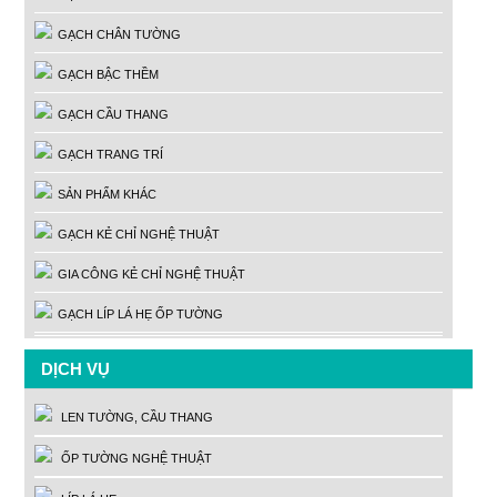
GẠCH CHÂN TƯỜNG
GẠCH BẬC THỀM
GẠCH CẦU THANG
GẠCH TRANG TRÍ
SẢN PHẨM KHÁC
GẠCH KẺ CHỈ NGHỆ THUẬT
GIA CÔNG KẺ CHỈ NGHỆ THUẬT
GẠCH LÍP LÁ HẸ ỐP TƯỜNG
DỊCH VỤ
LEN TƯỜNG, CẦU THANG
ỐP TƯỜNG NGHỆ THUẬT