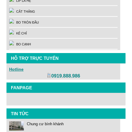
LÍP LÁ HẸ
CẮT THẲNG
BO TRÒN ĐẦU
KẺ CHỈ
BO CẠNH
HỖ TRỢ TRỰC TUYẾN
Hotline
0919.888.986
FANPAGE
TIN TỨC
Chung cư bình khánh