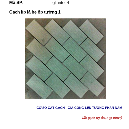
Mã SP:
gllhntot 4
Gạch líp lá hẹ ốp tường 1
CƠ SỞ CẮT GẠCH - GIA CÔNG LEN TƯỜNG PHAN NAM
Cắt gạch uy tín, đẹp như ý