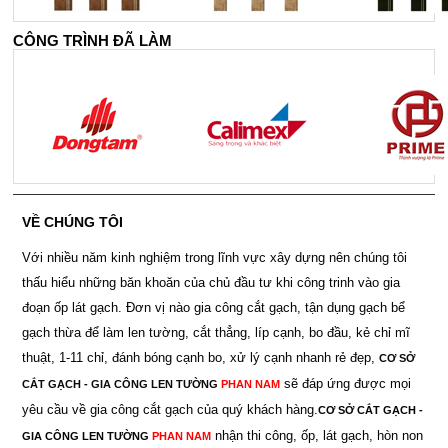
CÔNG TRÌNH ĐÃ LÀM
VỀ CHÚNG TÔI
Với nhiều năm kinh nghiệm trong lĩnh vực xây dựng nên chúng tôi
thấu hiểu những băn khoăn của chủ đầu tư khi công trinh vào gia
đoạn ốp lát gạch. Đơn vị nào gia công cắt gạch, tận dụng gạch bể
gạch thừa để làm len tường, cắt thẳng, líp cạnh, bo đầu, kẻ chỉ mĩ
thuật, 1-11 chỉ, đánh bóng cạnh bo, xử lý cạnh nhanh rẻ đẹp,
CƠ SỞ
sẽ đáp ứng được mọi
CẮT GẠCH - GIA CÔNG LEN TƯỜNG
PHAN NAM
yêu cầu về gia công cắt gạch của quý khách hàng.
CƠ SỞ CẮT GẠCH -
nhận thi công, ốp, lát gạch, hòn non
GIA CÔNG LEN TƯỜNG
PHAN NAM