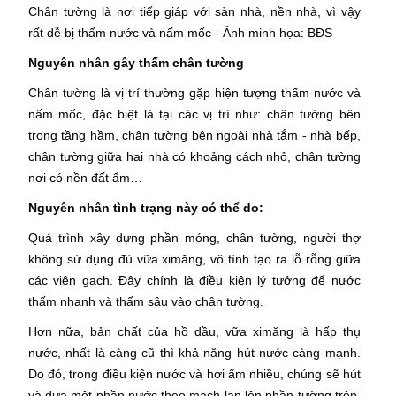
Chân tường là nơi tiếp giáp với sàn nhà, nền nhà, vì vậy
rất dễ bị thấm nước và nấm mốc - Ảnh minh họa: BĐS
Nguyên nhân gây thấm chân tường
Chân tường là vị trí thường gặp hiện tượng thấm nước và
nấm mốc, đặc biệt là tại các vị trí như: chân tường bên
trong tầng hầm, chân tường bên ngoài nhà tắm - nhà bếp,
chân tường giữa hai nhà có khoảng cách nhỏ, chân tường
nơi có nền đất ẩm…
Nguyên nhân tình trạng này có thể do:
Quá trình xây dựng phần móng, chân tường, người thợ
không sử dụng đủ vữa ximăng, vô tình tạo ra lỗ rỗng giữa
các viên gạch. Đây chính là điều kiện lý tưởng để nước
thấm nhanh và thấm sâu vào chân tường.
Hơn nữa, bản chất của hồ dầu, vữa ximăng là hấp thụ
nước, nhất là càng cũ thì khả năng hút nước càng mạnh.
Do đó, trong điều kiện nước và hơi ẩm nhiều, chúng sẽ hút
và đưa một phần nước theo mạch lan lên phần tường trên,