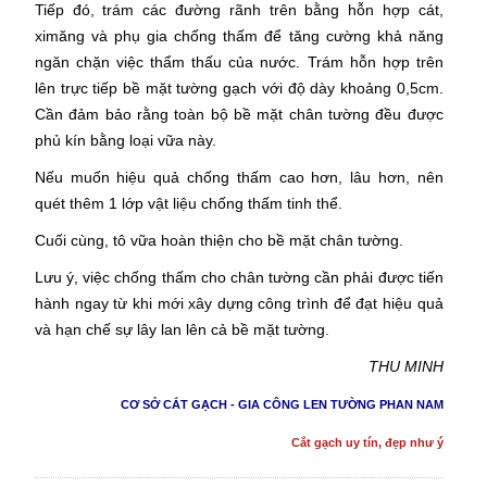
Tiếp đó, trám các đường rãnh trên bằng hỗn hợp cát,
ximăng và phụ gia chống thấm để tăng cường khả năng
ngăn chặn việc thẩm thấu của nước. Trám hỗn hợp trên
lên trực tiếp bề mặt tường gạch với độ dày khoảng 0,5cm.
Cần đảm bảo rằng toàn bộ bề mặt chân tường đều được
phủ kín bằng loại vữa này.
Nếu muốn hiệu quả chống thấm cao hơn, lâu hơn, nên
quét thêm 1 lớp vật liệu chống thấm tinh thể.
Cuối cùng, tô vữa hoàn thiện cho bề mặt chân tường.
Lưu ý, việc chống thấm cho chân tường cần phải được tiến
hành ngay từ khi mới xây dựng công trình để đạt hiệu quả
và hạn chế sự lây lan lên cả bề mặt tường.
THU MINH
CƠ SỞ CẮT GẠCH - GIA CÔNG LEN TƯỜNG PHAN NAM
Cắt gạch uy tín, đẹp như ý