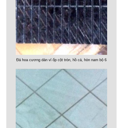
Đá hoa cương dán vỉ ốp cột tròn, hồ cá, hòn nam bộ 6