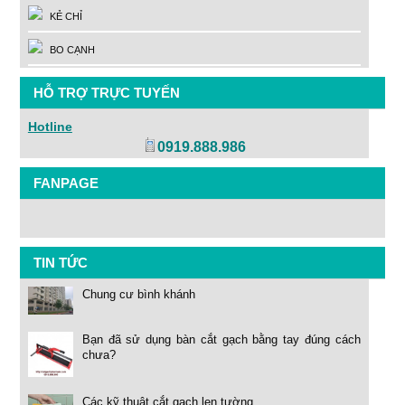
KẺ CHỈ
BO CẠNH
HỖ TRỢ TRỰC TUYẾN
Hotline
0919.888.986
FANPAGE
TIN TỨC
Chung cư bình khánh
Bạn đã sử dụng bàn cắt gạch bằng tay đúng cách
chưa?
Các kỹ thuật cắt gạch len tường