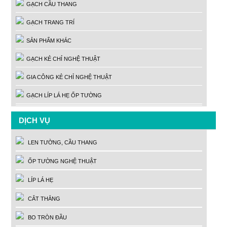
GẠCH CẦU THANG
GẠCH TRANG TRÍ
SẢN PHẨM KHÁC
GẠCH KẺ CHỈ NGHỆ THUẬT
GIA CÔNG KẺ CHỈ NGHỆ THUẬT
GẠCH LÍP LÁ HẸ ỐP TƯỜNG
DỊCH VỤ
LEN TƯỜNG, CẦU THANG
ỐP TƯỜNG NGHỆ THUẬT
LÍP LÁ HẸ
CẮT THẲNG
BO TRÒN ĐẦU