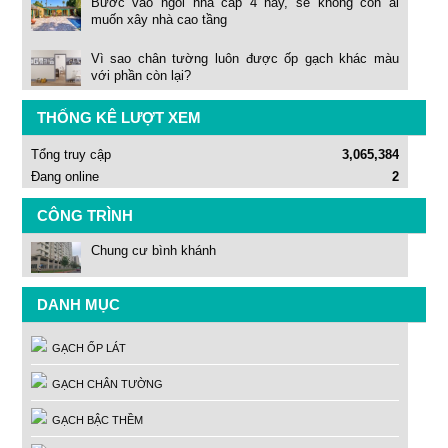
Bước vào ngôi nhà cấp 4 này, sẽ không còn ai
muốn xây nhà cao tầng
Vì sao chân tường luôn được ốp gạch khác màu
với phần còn lại?
THỐNG KÊ LƯỢT XEM
Tổng truy cập
3,065,384
Đang online
2
CÔNG TRÌNH
Chung cư bình khánh
DANH MỤC
GẠCH ỐP LÁT
GẠCH CHÂN TƯỜNG
GẠCH BẬC THỀM