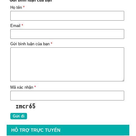
Gửi bình luận của bạn
Họ tên
*
Email
*
Gửi bình luận của bạn
*
Mã xác nhận
*
HỖ TRỢ TRỰC TUYẾN