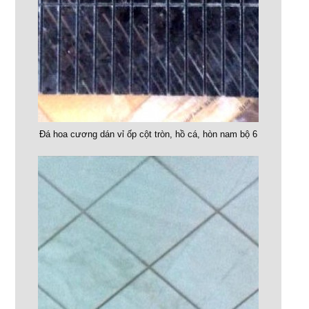
Đá hoa cương dán vỉ ốp cột tròn, hồ cá, hòn nam bộ 6