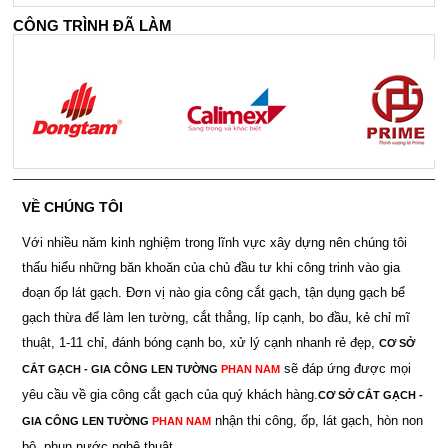
CÔNG TRÌNH ĐÃ LÀM
VỀ CHÚNG TÔI
Với nhiều năm kinh nghiệm trong lĩnh vực xây dựng nên chúng tôi
thấu hiểu những băn khoăn của chủ đầu tư khi công trinh vào gia
đoạn ốp lát gạch. Đơn vị nào gia công cắt gạch, tận dụng gạch bể
gạch thừa để làm len tường, cắt thẳng, líp cạnh, bo đầu, kẻ chỉ mĩ
thuật, 1-11 chỉ, đánh bóng cạnh bo, xử lý cạnh nhanh rẻ đẹp,
CƠ SỞ
sẽ đáp ứng được mọi
CẮT GẠCH - GIA CÔNG LEN TƯỜNG
PHAN NAM
yêu cầu về gia công cắt gạch của quý khách hàng.
CƠ SỞ CẮT GẠCH -
nhận thi công, ốp, lát gạch, hòn non
GIA CÔNG LEN TƯỜNG
PHAN NAM
bộ, phun nước nghệ thuật.