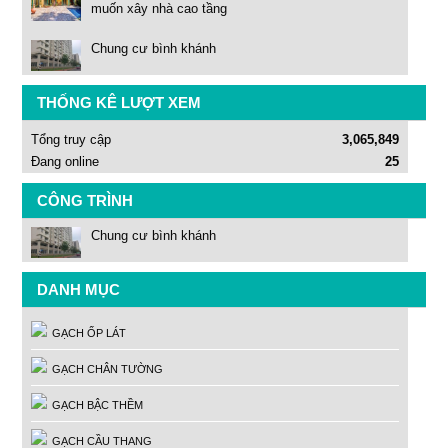
muốn xây nhà cao tầng
Chung cư bình khánh
THỐNG KÊ LƯỢT XEM
Tổng truy cập
3,065,849
Đang online
25
CÔNG TRÌNH
Chung cư bình khánh
DANH MỤC
GẠCH ỐP LÁT
GẠCH CHÂN TƯỜNG
GẠCH BẬC THỀM
GẠCH CẦU THANG