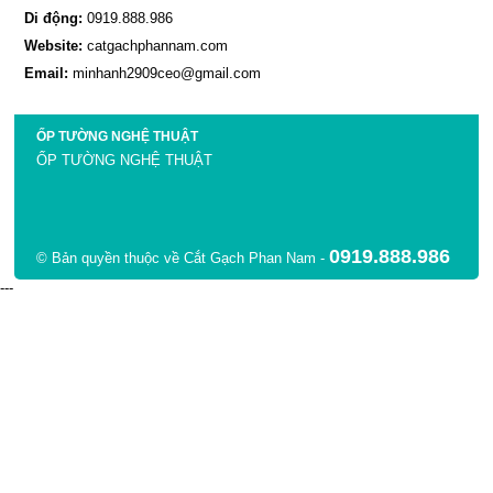
Di động:
0919.888.986
Website:
catgachphannam.com
Email:
minhanh2909ceo@gmail.com
ỐP TƯỜNG NGHỆ THUẬT
ỐP TƯỜNG NGHỆ THUẬT
0919.888.986
© Bản quyền thuộc về Cắt Gạch Phan Nam -
---