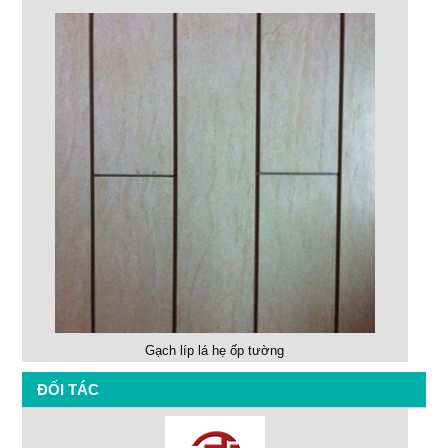
Gạch líp lá hẹ ốp tường
ĐỐI TÁC