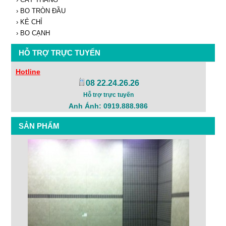
› BO TRÒN ĐẦU
› KẺ CHỈ
› BO CẠNH
HỖ TRỢ TRỰC TUYẾN
Hotline
08 22.24.26.26
Hỗ trợ trực tuyến
Anh Ánh: 0919.888.986
SẢN PHẨM