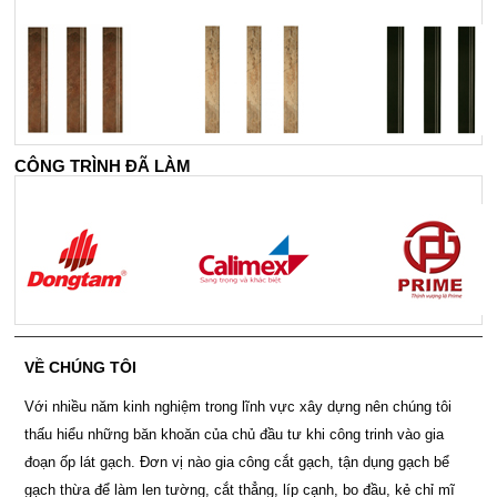
CÔNG TRÌNH ĐÃ LÀM
VỀ CHÚNG TÔI
Với nhiều năm kinh nghiệm trong lĩnh vực xây dựng nên chúng tôi
thấu hiểu những băn khoăn của chủ đầu tư khi công trinh vào gia
đoạn ốp lát gạch. Đơn vị nào gia công cắt gạch, tận dụng gạch bể
gạch thừa để làm len tường, cắt thẳng, líp cạnh, bo đầu, kẻ chỉ mĩ