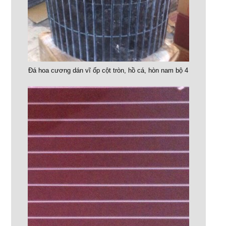
Đá hoa cương dán vĩ ốp cột tròn, hồ cá, hòn nam bộ 4