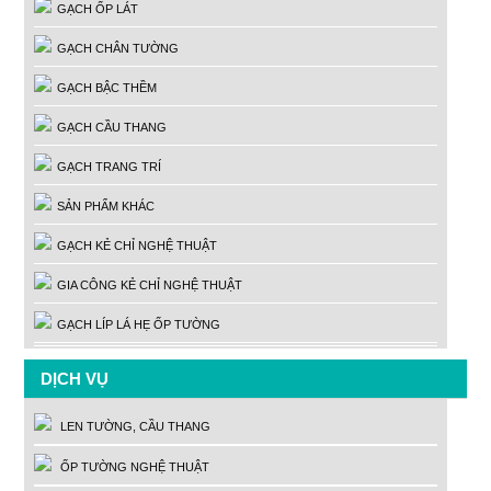
GẠCH ỐP LÁT
GẠCH CHÂN TƯỜNG
GẠCH BẬC THỀM
GẠCH CẦU THANG
GẠCH TRANG TRÍ
SẢN PHẨM KHÁC
GẠCH KẺ CHỈ NGHỆ THUẬT
GIA CÔNG KẺ CHỈ NGHỆ THUẬT
GẠCH LÍP LÁ HẸ ỐP TƯỜNG
DỊCH VỤ
LEN TƯỜNG, CẦU THANG
ỐP TƯỜNG NGHỆ THUẬT