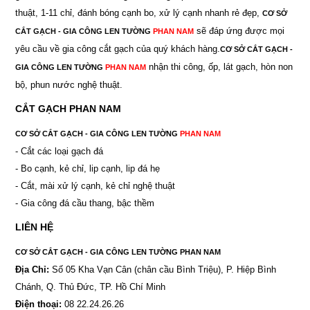
thuật, 1-11 chỉ, đánh bóng cạnh bo, xử lý cạnh nhanh rẻ đẹp,
CƠ SỞ
sẽ đáp ứng được mọi
CẮT GẠCH - GIA CÔNG LEN TƯỜNG
PHAN NAM
yêu cầu về gia công cắt gạch của quý khách hàng.
CƠ SỞ CẮT GẠCH -
nhận thi công, ốp, lát gạch, hòn non
GIA CÔNG LEN TƯỜNG
PHAN NAM
bộ, phun nước nghệ thuật.
CẮT GẠCH PHAN NAM
CƠ SỞ CẮT GẠCH - GIA CÔNG LEN TƯỜNG
PHAN NAM
- Cắt các loại gạch đá
- Bo cạnh, kẻ chỉ, lip cạnh, lip đá hẹ
- Cắt, mài xử lý cạnh, kẻ chỉ nghệ thuật
- Gia công đá cầu thang, bậc thềm
LIÊN HỆ
CƠ SỞ CẮT GẠCH - GIA CÔNG LEN TƯỜNG PHAN NAM
Địa Chỉ:
Số 05 Kha Vạn Cân (chân cầu Bình Triệu), P. Hiệp Bình
Chánh, Q. Thủ Đức, TP. Hồ Chí Minh
Điện thoại:
08 22.24.26.26