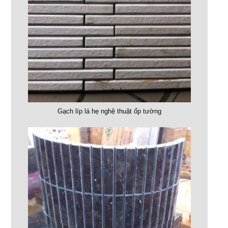
Gạch líp lá hẹ nghệ thuật ốp tường