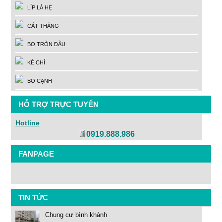
LÍP LÁ HẸ
CẮT THẲNG
BO TRÒN ĐẦU
KẺ CHỈ
BO CẠNH
HỖ TRỢ TRỰC TUYẾN
Hotline
0919.888.986
FANPAGE
TIN TỨC
Chung cư bình khánh