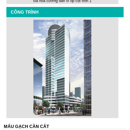
Đá hoa cương dán vỉ ốp cột tròn 1
CÔNG TRÌNH
MẤU GẠCH CẦN CẮT