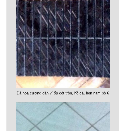
Đá hoa cương dán vỉ ốp cột tròn, hồ cá, hòn nam bộ 6