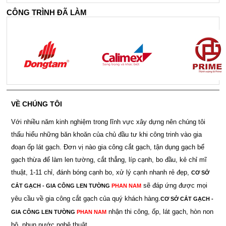
CÔNG TRÌNH ĐÃ LÀM
VỀ CHÚNG TÔI
Với nhiều năm kinh nghiệm trong lĩnh vực xây dựng nên chúng tôi
thấu hiểu những băn khoăn của chủ đầu tư khi công trinh vào gia
đoạn ốp lát gạch. Đơn vị nào gia công cắt gạch, tận dụng gạch bể
gạch thừa để làm len tường, cắt thẳng, líp cạnh, bo đầu, kẻ chỉ mĩ
thuật, 1-11 chỉ, đánh bóng cạnh bo, xử lý cạnh nhanh rẻ đẹp,
CƠ SỞ
sẽ đáp ứng được mọi
CẮT GẠCH - GIA CÔNG LEN TƯỜNG
PHAN NAM
yêu cầu về gia công cắt gạch của quý khách hàng.
CƠ SỞ CẮT GẠCH -
nhận thi công, ốp, lát gạch, hòn non
GIA CÔNG LEN TƯỜNG
PHAN NAM
bộ, phun nước nghệ thuật.