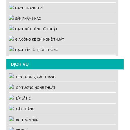
GẠCH TRANG TRÍ
SẢN PHẨM KHÁC
GẠCH KẺ CHỈ NGHỆ THUẬT
GIA CÔNG KẺ CHỈ NGHỆ THUẬT
GẠCH LÍP LÁ HẸ ỐP TƯỜNG
DỊCH VỤ
LEN TƯỜNG, CẦU THANG
ỐP TƯỜNG NGHỆ THUẬT
LÍP LÁ HẸ
CẮT THẲNG
BO TRÒN ĐẦU