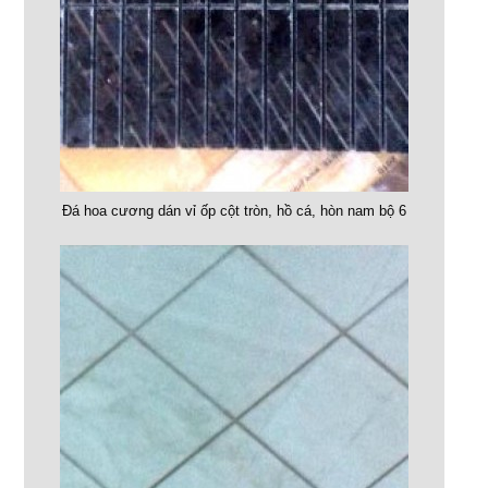
Đá hoa cương dán vỉ ốp cột tròn, hồ cá, hòn nam bộ 6