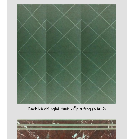
Gạch kẻ chỉ nghệ thuật - Ốp tường (Mẫu 2)