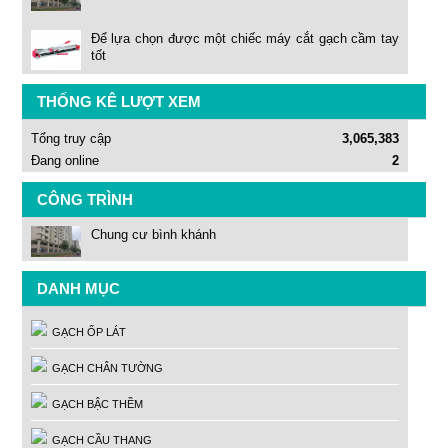
Để lựa chọn được một chiếc máy cắt gạch cầm tay
tốt
THỐNG KÊ LƯỢT XEM
Tổng truy cập
3,065,383
Đang online
2
CÔNG TRÌNH
Chung cư bình khánh
DANH MỤC
GẠCH ỐP LÁT
GẠCH CHÂN TƯỜNG
GẠCH BẬC THỀM
GẠCH CẦU THANG