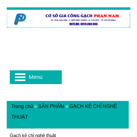
Menu
Trang chủ
»
SẢN PHẨM
»
GẠCH KẺ CHỈ NGHỆ
THUẬT
Gạch kẻ chỉ nghệ thuật
Gạch kẻ chỉ nghệ thuật