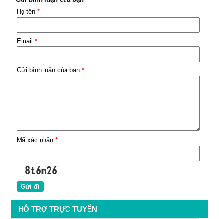
Họ tên
*
Email
*
Gửi bình luận của bạn
*
Mã xác nhận
*
HỖ TRỢ TRỰC TUYẾN