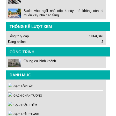
Bước vào ngôi nhà cấp 4 này, sẽ không còn ai
muốn xây nhà cao tầng
THỐNG KÊ LƯỢT XEM
Tổng truy cập
3,064,340
Đang online
2
CÔNG TRÌNH
Chung cư bình khánh
DANH MỤC
GẠCH ỐP LÁT
GẠCH CHÂN TƯỜNG
GẠCH BẬC THỀM
GẠCH CẦU THANG