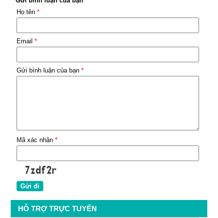
Gửi bình luận của bạn
Họ tên
*
Email
*
Gửi bình luận của bạn
*
Mã xác nhận
*
HỖ TRỢ TRỰC TUYẾN