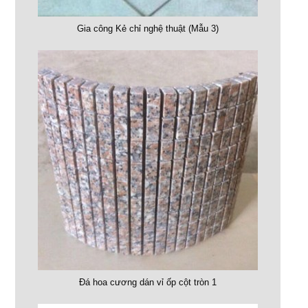
Gia công Kẻ chỉ nghệ thuật (Mẫu 3)
Đá hoa cương dán vỉ ốp cột tròn 1