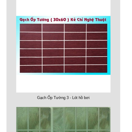
Gạch Ốp Tường 3 - Lót hồ bơi