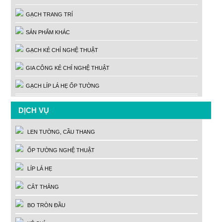
GẠCH TRANG TRÍ
SẢN PHẨM KHÁC
GẠCH KẺ CHỈ NGHỆ THUẬT
GIA CÔNG KẺ CHỈ NGHỆ THUẬT
GẠCH LÍP LÁ HẸ ỐP TƯỜNG
DỊCH VỤ
LEN TƯỜNG, CẦU THANG
ỐP TƯỜNG NGHỆ THUẬT
LÍP LÁ HẸ
CẮT THẲNG
BO TRÒN ĐẦU