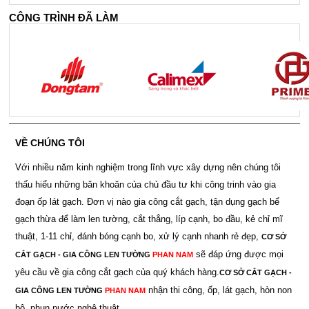
CÔNG TRÌNH ĐÃ LÀM
VỀ CHÚNG TÔI
Với nhiều năm kinh nghiệm trong lĩnh vực xây dựng nên chúng tôi
thấu hiểu những băn khoăn của chủ đầu tư khi công trinh vào gia
đoạn ốp lát gạch. Đơn vị nào gia công cắt gạch, tận dụng gạch bể
gạch thừa để làm len tường, cắt thẳng, líp cạnh, bo đầu, kẻ chỉ mĩ
thuật, 1-11 chỉ, đánh bóng cạnh bo, xử lý cạnh nhanh rẻ đẹp,
CƠ SỞ
sẽ đáp ứng được mọi
CẮT GẠCH - GIA CÔNG LEN TƯỜNG
PHAN NAM
yêu cầu về gia công cắt gạch của quý khách hàng.
CƠ SỞ CẮT GẠCH -
nhận thi công, ốp, lát gạch, hòn non
GIA CÔNG LEN TƯỜNG
PHAN NAM
bộ, phun nước nghệ thuật.