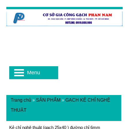
Menu
Trang chủ
»
SẢN PHẨM
»
GẠCH KẺ CHỈ NGHỆ
THUẬT
Kẻ chỉ nghệ thuật (gạch 25x40 ) đường chỉ 6mm
Kẻ chỉ nghệ thuật (gạch 25x40 ) đường chỉ 6mm