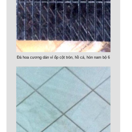
Đá hoa cương dán vỉ ốp cột tròn, hồ cá, hòn nam bộ 6