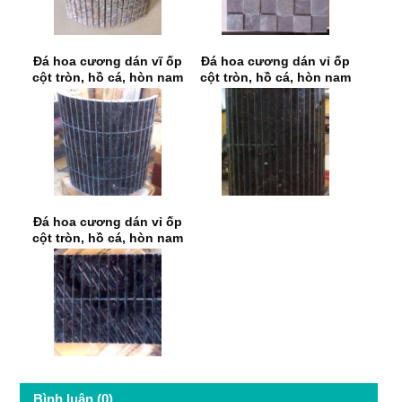
Đá hoa cương dán vĩ ốp
Đá hoa cương dán vỉ ốp
cột tròn, hồ cá, hòn nam
cột tròn, hồ cá, hòn nam
bộ 4
bộ 5
Đá hoa cương dán vỉ ốp
cột tròn, hồ cá, hòn nam
bộ 6
Bình luận (0)