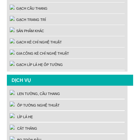
GẠCH CẦU THANG
GẠCH TRANG TRÍ
SẢN PHẨM KHÁC
GẠCH KẺ CHỈ NGHỆ THUẬT
GIA CÔNG KẺ CHỈ NGHỆ THUẬT
GẠCH LÍP LÁ HẸ ỐP TƯỜNG
DỊCH VỤ
LEN TƯỜNG, CẦU THANG
ỐP TƯỜNG NGHỆ THUẬT
LÍP LÁ HẸ
CẮT THẲNG