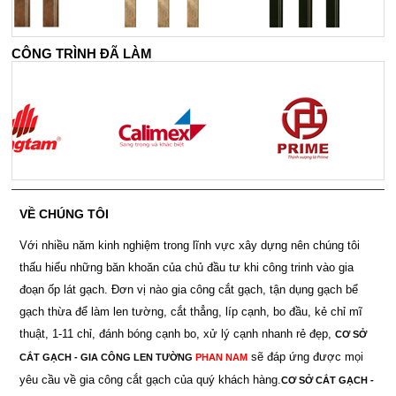
CÔNG TRÌNH ĐÃ LÀM
VỀ CHÚNG TÔI
Với nhiều năm kinh nghiệm trong lĩnh vực xây dựng nên chúng tôi
thấu hiểu những băn khoăn của chủ đầu tư khi công trinh vào gia
đoạn ốp lát gạch. Đơn vị nào gia công cắt gạch, tận dụng gạch bể
gạch thừa để làm len tường, cắt thẳng, líp cạnh, bo đầu, kẻ chỉ mĩ
thuật, 1-11 chỉ, đánh bóng cạnh bo, xử lý cạnh nhanh rẻ đẹp,
CƠ SỞ
sẽ đáp ứng được mọi
CẮT GẠCH - GIA CÔNG LEN TƯỜNG
PHAN NAM
yêu cầu về gia công cắt gạch của quý khách hàng.
CƠ SỞ CẮT GẠCH -