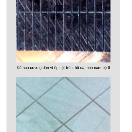
Đá hoa cương dán vỉ ốp cột tròn, hồ cá, hòn nam bộ 6