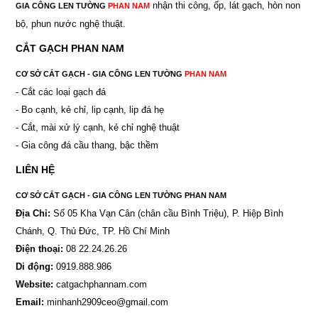
nhận thi công, ốp, lát gạch, hòn non
GIA CÔNG LEN TƯỜNG
PHAN NAM
bộ, phun nước nghệ thuật.
CẮT GẠCH PHAN NAM
CƠ SỞ CẮT GẠCH - GIA CÔNG LEN TƯỜNG
PHAN NAM
- Cắt các loại gạch đá
- Bo cạnh, kẻ chỉ, lip cạnh, lip đá hẹ
- Cắt, mài xử lý cạnh, kẻ chỉ nghệ thuật
- Gia công đá cầu thang, bậc thềm
LIÊN HỆ
CƠ SỞ CẮT GẠCH - GIA CÔNG LEN TƯỜNG PHAN NAM
Địa Chỉ:
Số 05 Kha Vạn Cân (chân cầu Bình Triệu), P. Hiệp Bình
Chánh, Q. Thủ Đức, TP. Hồ Chí Minh
Điện thoại:
08 22.24.26.26
Di động:
0919.888.986
Website:
catgachphannam.com
Email:
minhanh2909ceo@gmail.com