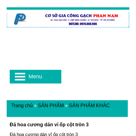
Menu
Trang chủ
»
SẢN PHẨM
»
SẢN PHẨM KHÁC
Đá hoa cương dán vỉ ốp cột tròn 3
Đá hoa cương dán vĩ ốp cột tròn 3