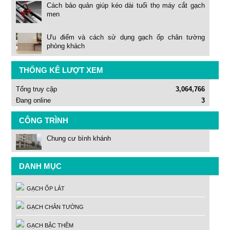
Cách bảo quản giúp kéo dài tuổi thọ máy cắt gạch
men
Ưu điểm và cách sử dụng gạch ốp chân tường
phòng khách
THỐNG KÊ LƯỢT XEM
Tổng truy cập
3,064,766
Đang online
3
CÔNG TRÌNH
Chung cư bình khánh
DANH MỤC
GẠCH ỐP LÁT
GẠCH CHÂN TƯỜNG
GẠCH BẬC THỀM