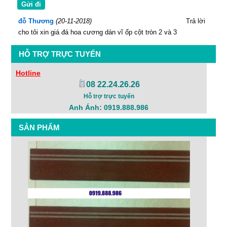
đỗ Thương
(20-11-2018)
Trả lời
cho tôi xin giá đá hoa cương dán vĩ ốp cột tròn 2 và 3
HỖ TRỢ TRỰC TUYẾN
Hotline
08 22.24.26.26
Hỗ trợ trực tuyến
Anh Ánh: 0919.888.986
SẢN PHẨM