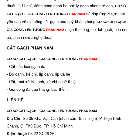
thuật, 1-11 chỉ, đánh bóng cạnh bo, xử lý cạnh nhanh rẻ đẹp,
CƠ SỞ
sẽ đáp ứng được mọi
CẮT GẠCH - GIA CÔNG LEN TƯỜNG
PHAN NAM
yêu cầu về gia công cắt gạch của quý khách hàng.
CƠ SỞ CẮT GẠCH -
nhận thi công, ốp, lát gạch, hòn non
GIA CÔNG LEN TƯỜNG
PHAN NAM
bộ, phun nước nghệ thuật.
CẮT GẠCH PHAN NAM
CƠ SỞ CẮT GẠCH - GIA CÔNG LEN TƯỜNG
PHAN NAM
- Cắt các loại gạch đá
- Bo cạnh, kẻ chỉ, lip cạnh, lip đá hẹ
- Cắt, mài xử lý cạnh, kẻ chỉ nghệ thuật
- Gia công đá cầu thang, bậc thềm
LIÊN HỆ
CƠ SỞ CẮT GẠCH - GIA CÔNG LEN TƯỜNG PHAN NAM
Địa Chỉ:
Số 05 Kha Vạn Cân (chân cầu Bình Triệu), P. Hiệp Bình
Chánh, Q. Thủ Đức, TP. Hồ Chí Minh
Điện thoại:
08 22.24.26.26