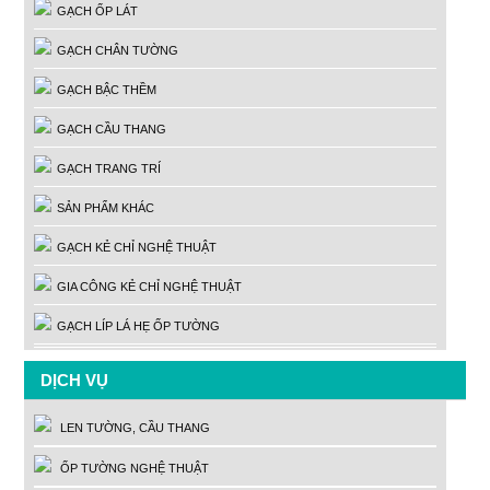
GẠCH ỐP LÁT
GẠCH CHÂN TƯỜNG
GẠCH BẬC THỀM
GẠCH CẦU THANG
GẠCH TRANG TRÍ
SẢN PHẨM KHÁC
GẠCH KẺ CHỈ NGHỆ THUẬT
GIA CÔNG KẺ CHỈ NGHỆ THUẬT
GẠCH LÍP LÁ HẸ ỐP TƯỜNG
DỊCH VỤ
LEN TƯỜNG, CẦU THANG
ỐP TƯỜNG NGHỆ THUẬT