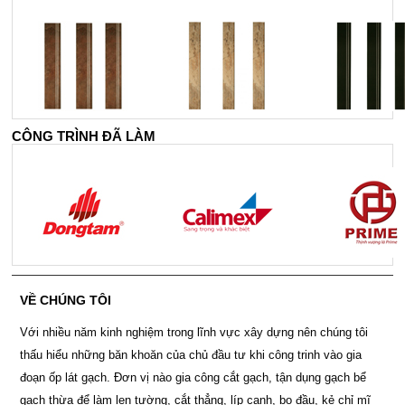
CÔNG TRÌNH ĐÃ LÀM
VỀ CHÚNG TÔI
Với nhiều năm kinh nghiệm trong lĩnh vực xây dựng nên chúng tôi
thấu hiểu những băn khoăn của chủ đầu tư khi công trinh vào gia
đoạn ốp lát gạch. Đơn vị nào gia công cắt gạch, tận dụng gạch bể
gạch thừa để làm len tường, cắt thẳng, líp cạnh, bo đầu, kẻ chỉ mĩ