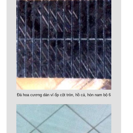
Đá hoa cương dán vỉ ốp cột tròn, hồ cá, hòn nam bộ 6