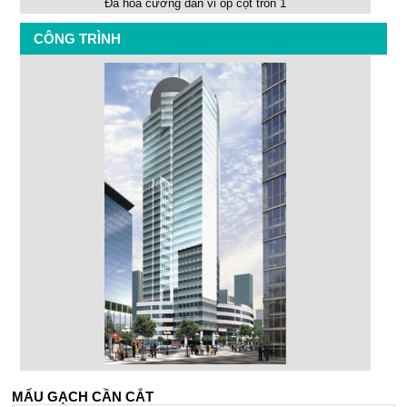
Đá hoa cương dán vỉ ốp cột tròn 1
CÔNG TRÌNH
MẤU GẠCH CẦN CẮT