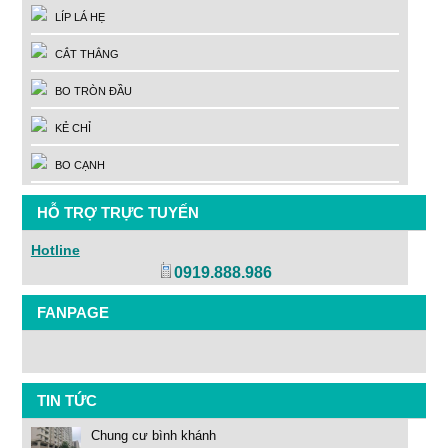
LÍP LÁ HẸ
CẮT THẲNG
BO TRÒN ĐẦU
KẺ CHỈ
BO CẠNH
HỖ TRỢ TRỰC TUYẾN
Hotline
0919.888.986
FANPAGE
TIN TỨC
Chung cư bình khánh