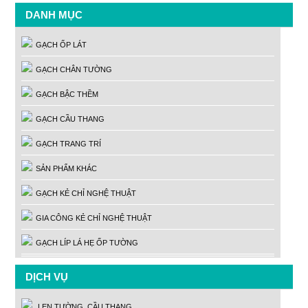
DANH MỤC
GẠCH ỐP LÁT
GẠCH CHÂN TƯỜNG
GẠCH BẬC THỀM
GẠCH CẦU THANG
GẠCH TRANG TRÍ
SẢN PHẨM KHÁC
GẠCH KẺ CHỈ NGHỆ THUẬT
GIA CÔNG KẺ CHỈ NGHỆ THUẬT
GẠCH LÍP LÁ HẸ ỐP TƯỜNG
DỊCH VỤ
LEN TƯỜNG, CẦU THANG