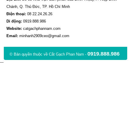
Chánh, Q. Thủ Đức, TP. Hồ Chí Minh
Điện thoại:
08 22.24.26.26
Di động:
0919.888.986
Website:
catgachphannam.com
Email:
minhanh2909ceo@gmail.com
0919.888.986
© Bản quyền thuộc về Cắt Gạch Phan Nam -
---