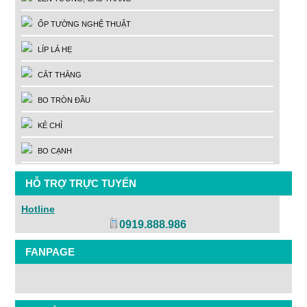
ỐP TƯỜNG NGHỆ THUẬT
LÍP LÁ HẸ
CẮT THẲNG
BO TRÒN ĐẦU
KẺ CHỈ
BO CẠNH
HỖ TRỢ TRỰC TUYẾN
Hotline
0919.888.986
FANPAGE