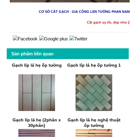
CƠ SỞ CẮT GẠCH - GIA CÔNG LEN TƯỜNG PHAN NAM
Cắt gạch uy tín, đẹp như ý
Sản phẩm liên quan
Gạch líp lá hẹ ốp tường
Gạch líp lá hẹ ốp tường 1
Gạch líp lá hẹ (2phân x
Gạch líp lá hẹ nghệ thuật
30phân)
ốp tường