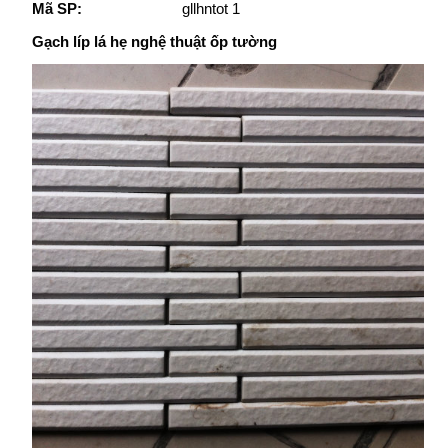
Mã SP:
gllhntot 1
Gạch líp lá hẹ nghệ thuật ốp tường