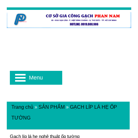
Menu
Trang chủ
»
SẢN PHẨM
»
GẠCH LÍP LÁ HẸ ỐP
TƯỜNG
Gạch líp lá hẹ nghệ thuật ốp tường
Gạch líp lá hẹ nghệ thuật ốp tường