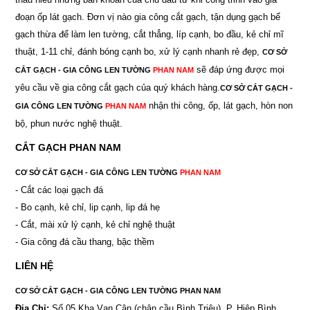
đoạn ốp lát gạch. Đơn vị nào gia công cắt gạch, tận dụng gạch bể
gạch thừa để làm len tường, cắt thẳng, líp cạnh, bo đầu, kẻ chỉ mĩ
thuật, 1-11 chỉ, đánh bóng cạnh bo, xử lý cạnh nhanh rẻ đẹp,
CƠ SỞ
sẽ đáp ứng được mọi
CẮT GẠCH - GIA CÔNG LEN TƯỜNG
PHAN NAM
yêu cầu về gia công cắt gạch của quý khách hàng.
CƠ SỞ CẮT GẠCH -
nhận thi công, ốp, lát gạch, hòn non
GIA CÔNG LEN TƯỜNG
PHAN NAM
bộ, phun nước nghệ thuật.
CẮT GẠCH PHAN NAM
CƠ SỞ CẮT GẠCH - GIA CÔNG LEN TƯỜNG
PHAN NAM
- Cắt các loại gạch đá
- Bo cạnh, kẻ chỉ, lip cạnh, lip đá hẹ
- Cắt, mài xử lý cạnh, kẻ chỉ nghệ thuật
- Gia công đá cầu thang, bậc thềm
LIÊN HỆ
CƠ SỞ CẮT GẠCH - GIA CÔNG LEN TƯỜNG PHAN NAM
Địa Chỉ:
Số 05 Kha Vạn Cân (chân cầu Bình Triệu), P. Hiệp Bình