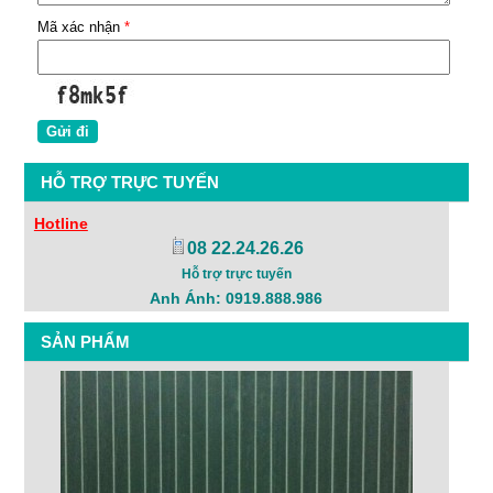
Mã xác nhận
*
HỖ TRỢ TRỰC TUYẾN
Hotline
08 22.24.26.26
Hỗ trợ trực tuyến
Anh Ánh: 0919.888.986
SẢN PHẨM