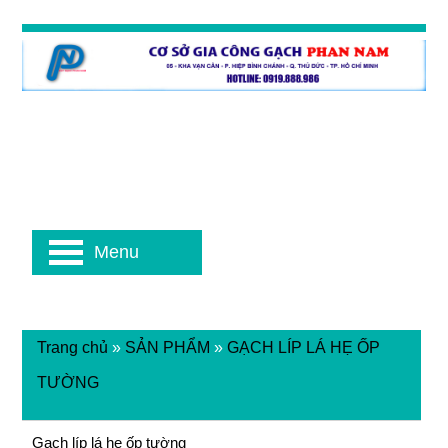
Menu
Trang chủ
»
SẢN PHẨM
»
GẠCH LÍP LÁ HẸ ỐP
TƯỜNG
Gạch líp lá hẹ ốp tường
Gạch líp lá hẹ ốp tường