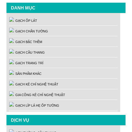
DANH MỤC
GẠCH ỐP LÁT
GẠCH CHÂN TƯỜNG
GẠCH BẬC THỀM
GẠCH CẦU THANG
GẠCH TRANG TRÍ
SẢN PHẨM KHÁC
GẠCH KẺ CHỈ NGHỆ THUẬT
GIA CÔNG KẺ CHỈ NGHỆ THUẬT
GẠCH LÍP LÁ HẸ ỐP TƯỜNG
DỊCH VỤ