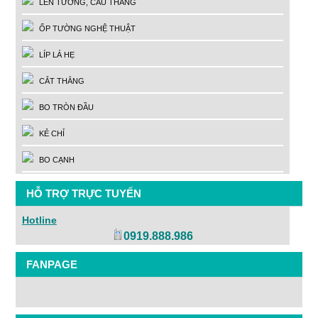
LEN TƯỜNG, CẦU THANG
ỐP TƯỜNG NGHỆ THUẬT
LÍP LÁ HẸ
CẮT THẲNG
BO TRÒN ĐẦU
KẺ CHỈ
BO CẠNH
HỖ TRỢ TRỰC TUYẾN
Hotline
0919.888.986
FANPAGE