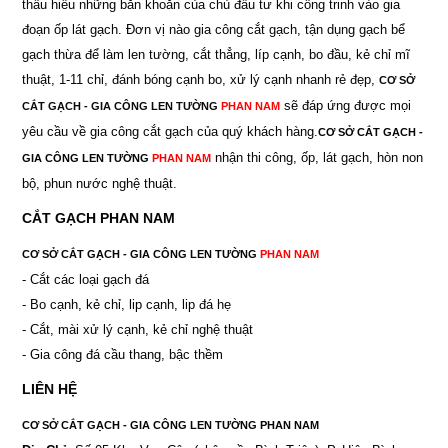
thấu hiểu những băn khoăn của chủ đầu tư khi công trinh vào gia
đoạn ốp lát gạch. Đơn vị nào gia công cắt gạch, tận dụng gạch bể
gạch thừa để làm len tường, cắt thẳng, líp cạnh, bo đầu, kẻ chỉ mĩ
thuật, 1-11 chỉ, đánh bóng cạnh bo, xử lý cạnh nhanh rẻ đẹp,
CƠ SỞ
sẽ đáp ứng được mọi
CẮT GẠCH - GIA CÔNG LEN TƯỜNG
PHAN NAM
yêu cầu về gia công cắt gạch của quý khách hàng.
CƠ SỞ CẮT GẠCH -
nhận thi công, ốp, lát gạch, hòn non
GIA CÔNG LEN TƯỜNG
PHAN NAM
bộ, phun nước nghệ thuật.
CẮT GẠCH PHAN NAM
CƠ SỞ CẮT GẠCH - GIA CÔNG LEN TƯỜNG
PHAN NAM
- Cắt các loại gạch đá
- Bo cạnh, kẻ chỉ, lip cạnh, lip đá hẹ
- Cắt, mài xử lý cạnh, kẻ chỉ nghệ thuật
- Gia công đá cầu thang, bậc thềm
LIÊN HỆ
CƠ SỞ CẮT GẠCH - GIA CÔNG LEN TƯỜNG PHAN NAM