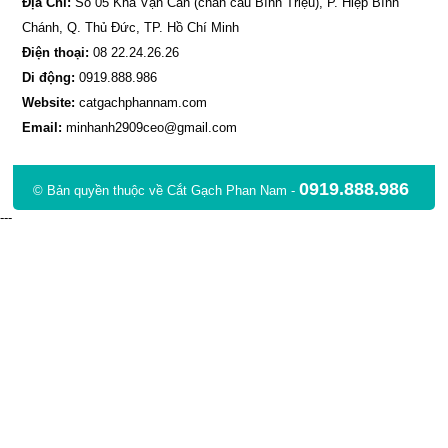
Địa Chỉ:
Số 05 Kha Vạn Cân (chân cầu Bình Triệu), P. Hiệp Bình
Chánh, Q. Thủ Đức, TP. Hồ Chí Minh
Điện thoại:
08 22.24.26.26
Di động:
0919.888.986
Website:
catgachphannam.com
Email:
minhanh2909ceo@gmail.com
0919.888.986
© Bản quyền thuộc về Cắt Gạch Phan Nam -
---