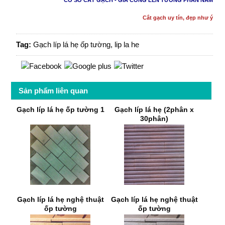
CƠ SỞ CẮT GẠCH - GIA CÔNG LEN TƯỜNG PHAN NAM
Cắt gạch uy tín, đẹp như ý
Tag:
Gạch líp lá hẹ ốp tường
,
lip la he
Sản phẩm liên quan
Gạch líp lá hẹ ốp tường 1
Gạch líp lá hẹ (2phân x
30phân)
Gạch líp lá hẹ nghệ thuật
Gạch líp lá hẹ nghệ thuật
ốp tường
ốp tường