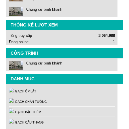
Chung cư bình khánh
THỐNG KÊ LƯỢT XEM
Tổng truy cập
3,064,988
Đang online
1
CÔNG TRÌNH
Chung cư bình khánh
DANH MỤC
GẠCH ỐP LÁT
GẠCH CHÂN TƯỜNG
GẠCH BẬC THỀM
GẠCH CẦU THANG