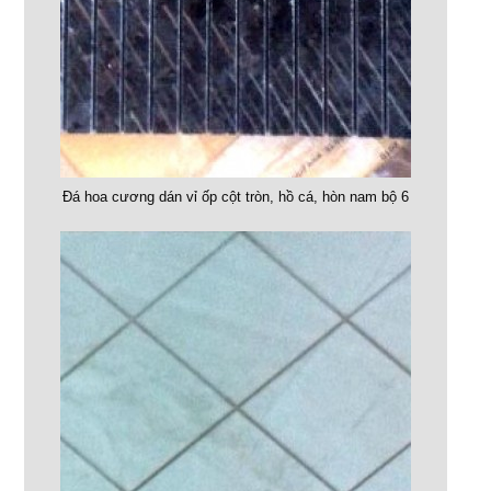
Đá hoa cương dán vỉ ốp cột tròn, hồ cá, hòn nam bộ 6