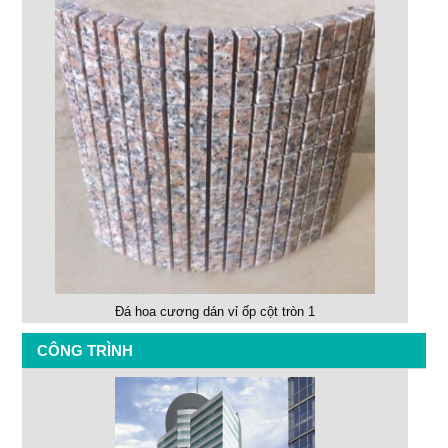
Đá hoa cương dán vỉ ốp cột tròn 1
CÔNG TRÌNH