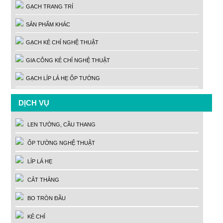
GẠCH TRANG TRÍ
SẢN PHẨM KHÁC
GẠCH KẺ CHỈ NGHỆ THUẬT
GIA CÔNG KẺ CHỈ NGHỆ THUẬT
GẠCH LÍP LÁ HẸ ỐP TƯỜNG
DỊCH VỤ
LEN TƯỜNG, CẦU THANG
ỐP TƯỜNG NGHỆ THUẬT
LÍP LÁ HẸ
CẮT THẲNG
BO TRÒN ĐẦU
KẺ CHỈ