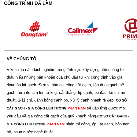
CÔNG TRÌNH ĐÃ LÀM
VỀ CHÚNG TÔI
Với nhiều năm kinh nghiệm trong lĩnh vực xây dựng nên chúng tôi
thấu hiểu những băn khoăn của chủ đầu tư khi công trinh vào gia
đoạn ốp lát gạch. Đơn vị nào gia công cắt gạch, tận dụng gạch bể
gạch thừa để làm len tường, cắt thẳng, líp cạnh, bo đầu, kẻ chỉ mĩ
thuật, 1-11 chỉ, đánh bóng cạnh bo, xử lý cạnh nhanh rẻ đẹp,
CƠ SỞ
sẽ đáp ứng được mọi
CẮT GẠCH - GIA CÔNG LEN TƯỜNG
PHAN NAM
yêu cầu về gia công cắt gạch của quý khách hàng.
CƠ SỞ CẮT GẠCH -
nhận thi công, ốp, lát gạch, hòn non
GIA CÔNG LEN TƯỜNG
PHAN NAM
bộ, phun nước nghệ thuật.