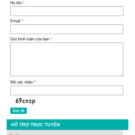
Họ tên
*
Email
*
Gửi bình luận của bạn
*
Mã xác nhận
*
HỖ TRỢ TRỰC TUYẾN