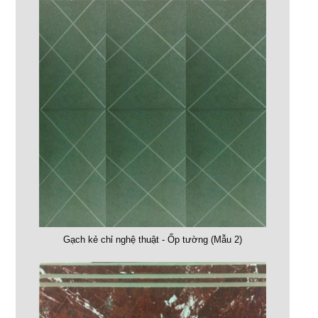
Gạch kẻ chỉ nghệ thuật - Ốp tường (Mẫu 2)