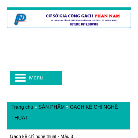
Menu
Trang chủ
»
SẢN PHẨM
»
GẠCH KẺ CHỈ NGHỆ
THUẬT
Gạch kẻ chỉ nghệ thuật - Mẫu 3
Gạch kẻ chỉ nghệ thuật - Mẫu 3