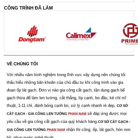
CÔNG TRÌNH ĐÃ LÀM
VỀ CHÚNG TÔI
Với nhiều năm kinh nghiệm trong lĩnh vực xây dựng nên chúng tôi
thấu hiểu những băn khoăn của chủ đầu tư khi công trinh vào gia
đoạn ốp lát gạch. Đơn vị nào gia công cắt gạch, tận dụng gạch bể
gạch thừa để làm len tường, cắt thẳng, líp cạnh, bo đầu, kẻ chỉ mĩ
thuật, 1-11 chỉ, đánh bóng cạnh bo, xử lý cạnh nhanh rẻ đẹp,
CƠ SỞ
sẽ đáp ứng được mọi
CẮT GẠCH - GIA CÔNG LEN TƯỜNG
PHAN NAM
yêu cầu về gia công cắt gạch của quý khách hàng.
CƠ SỞ CẮT GẠCH -
nhận thi công, ốp, lát gạch, hòn non
GIA CÔNG LEN TƯỜNG
PHAN NAM
bộ, phun nước nghệ thuật.