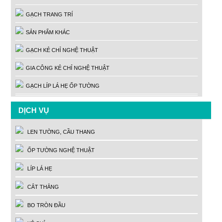
GẠCH TRANG TRÍ
SẢN PHẨM KHÁC
GẠCH KẺ CHỈ NGHỆ THUẬT
GIA CÔNG KẺ CHỈ NGHỆ THUẬT
GẠCH LÍP LÁ HẸ ỐP TƯỜNG
DỊCH VỤ
LEN TƯỜNG, CẦU THANG
ỐP TƯỜNG NGHỆ THUẬT
LÍP LÁ HẸ
CẮT THẲNG
BO TRÒN ĐẦU