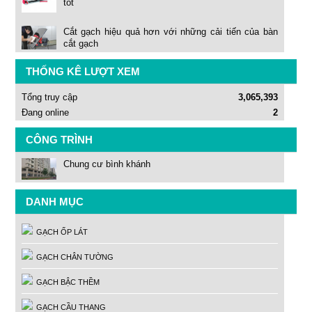
tốt
Cắt gạch hiệu quả hơn với những cải tiến của bàn
cắt gạch
THỐNG KÊ LƯỢT XEM
Tổng truy cập
3,065,393
Đang online
2
CÔNG TRÌNH
Chung cư bình khánh
DANH MỤC
GẠCH ỐP LÁT
GẠCH CHÂN TƯỜNG
GẠCH BẬC THỀM
GẠCH CẦU THANG