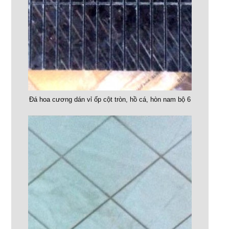
Đá hoa cương dán vỉ ốp cột tròn, hồ cá, hòn nam bộ 6