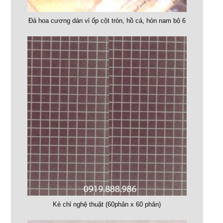
Đá hoa cương dán vỉ ốp cột tròn, hồ cá, hòn nam bộ 6
Kẻ chỉ nghệ thuật (60phân x 60 phân)