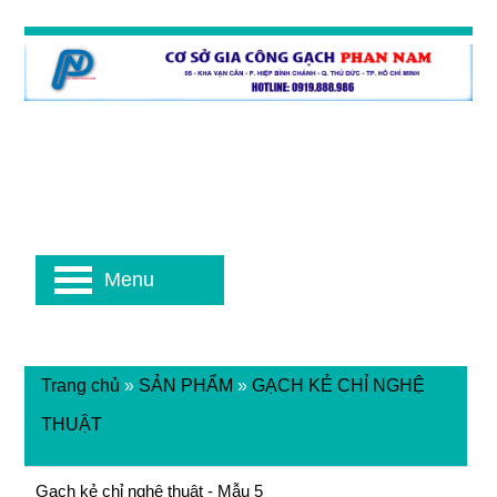
Menu
Trang chủ
»
SẢN PHẨM
»
GẠCH KẺ CHỈ NGHỆ
THUẬT
Gạch kẻ chỉ nghệ thuật - Mẫu 5
Gạch kẻ chỉ nghệ thuật - Mẫu 5