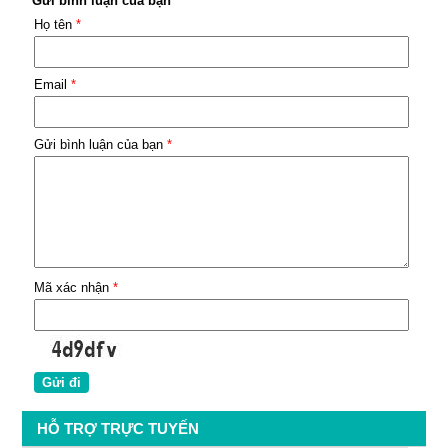
Gửi bình luận của bạn
Họ tên
*
Email
*
Gửi bình luận của bạn
*
Mã xác nhận
*
HỖ TRỢ TRỰC TUYẾN