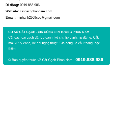
Di động:
0919.888.986
Website:
catgachphannam.com
Email:
minhanh2909ceo@gmail.com
CƠ SỞ CẮT GẠCH - GIA CÔNG LEN TƯỜNG PHAN NAM
Cắt các loại gạch đá, Bo cạnh, kẻ chỉ, lip cạnh, lip đá hẹ, Cắt,
mài xử lý cạnh, kẻ chỉ nghệ thuật, Gia công đá cầu thang, bậc
thềm
0919.888.986
© Bản quyền thuộc về Cắt Gạch Phan Nam -
---