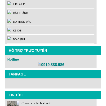
LÍP LÁ HẸ
CẮT THẲNG
BO TRÒN ĐẦU
KẺ CHỈ
BO CẠNH
HỖ TRỢ TRỰC TUYẾN
Hotline
0919.888.986
FANPAGE
TIN TỨC
Chung cư bình khánh