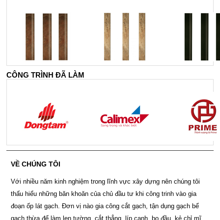
CÔNG TRÌNH ĐÃ LÀM
VỀ CHÚNG TÔI
Với nhiều năm kinh nghiệm trong lĩnh vực xây dựng nên chúng tôi
thấu hiểu những băn khoăn của chủ đầu tư khi công trinh vào gia
đoạn ốp lát gạch. Đơn vị nào gia công cắt gạch, tận dụng gạch bể
gạch thừa để làm len tường, cắt thẳng, líp cạnh, bo đầu, kẻ chỉ mĩ