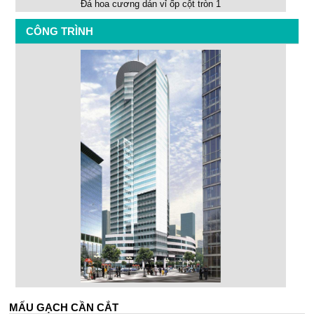
Đá hoa cương dán vỉ ốp cột tròn 1
CÔNG TRÌNH
MẤU GẠCH CẦN CẮT