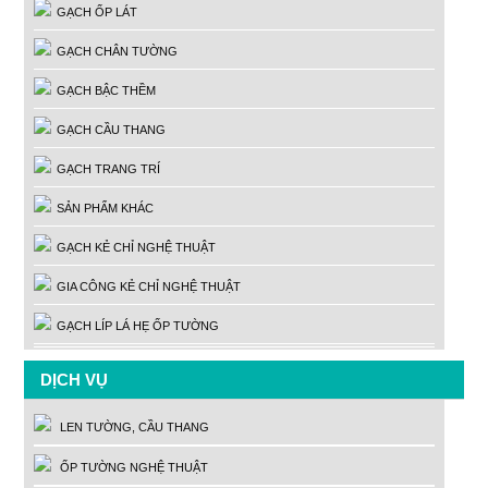
GẠCH ỐP LÁT
GẠCH CHÂN TƯỜNG
GẠCH BẬC THỀM
GẠCH CẦU THANG
GẠCH TRANG TRÍ
SẢN PHẨM KHÁC
GẠCH KẺ CHỈ NGHỆ THUẬT
GIA CÔNG KẺ CHỈ NGHỆ THUẬT
GẠCH LÍP LÁ HẸ ỐP TƯỜNG
DỊCH VỤ
LEN TƯỜNG, CẦU THANG
ỐP TƯỜNG NGHỆ THUẬT