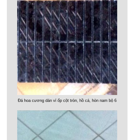
Đá hoa cương dán vỉ ốp cột tròn, hồ cá, hòn nam bộ 6