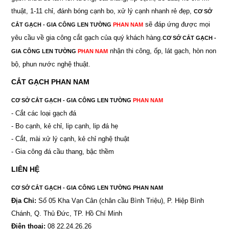
thuật, 1-11 chỉ, đánh bóng cạnh bo, xử lý cạnh nhanh rẻ đẹp,
CƠ SỞ
sẽ đáp ứng được mọi
CẮT GẠCH - GIA CÔNG LEN TƯỜNG
PHAN NAM
yêu cầu về gia công cắt gạch của quý khách hàng.
CƠ SỞ CẮT GẠCH -
nhận thi công, ốp, lát gạch, hòn non
GIA CÔNG LEN TƯỜNG
PHAN NAM
bộ, phun nước nghệ thuật.
CẮT GẠCH PHAN NAM
CƠ SỞ CẮT GẠCH - GIA CÔNG LEN TƯỜNG
PHAN NAM
- Cắt các loại gạch đá
- Bo cạnh, kẻ chỉ, lip cạnh, lip đá hẹ
- Cắt, mài xử lý cạnh, kẻ chỉ nghệ thuật
- Gia công đá cầu thang, bậc thềm
LIÊN HỆ
CƠ SỞ CẮT GẠCH - GIA CÔNG LEN TƯỜNG PHAN NAM
Địa Chỉ:
Số 05 Kha Vạn Cân (chân cầu Bình Triệu), P. Hiệp Bình
Chánh, Q. Thủ Đức, TP. Hồ Chí Minh
Điện thoại:
08 22.24.26.26