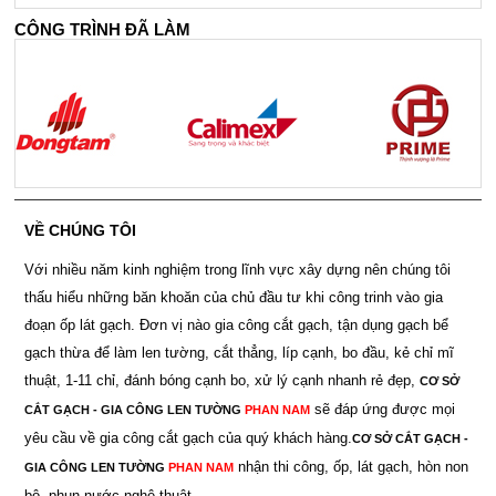
CÔNG TRÌNH ĐÃ LÀM
VỀ CHÚNG TÔI
Với nhiều năm kinh nghiệm trong lĩnh vực xây dựng nên chúng tôi
thấu hiểu những băn khoăn của chủ đầu tư khi công trinh vào gia
đoạn ốp lát gạch. Đơn vị nào gia công cắt gạch, tận dụng gạch bể
gạch thừa để làm len tường, cắt thẳng, líp cạnh, bo đầu, kẻ chỉ mĩ
thuật, 1-11 chỉ, đánh bóng cạnh bo, xử lý cạnh nhanh rẻ đẹp,
CƠ SỞ
sẽ đáp ứng được mọi
CẮT GẠCH - GIA CÔNG LEN TƯỜNG
PHAN NAM
yêu cầu về gia công cắt gạch của quý khách hàng.
CƠ SỞ CẮT GẠCH -
nhận thi công, ốp, lát gạch, hòn non
GIA CÔNG LEN TƯỜNG
PHAN NAM
bộ, phun nước nghệ thuật.