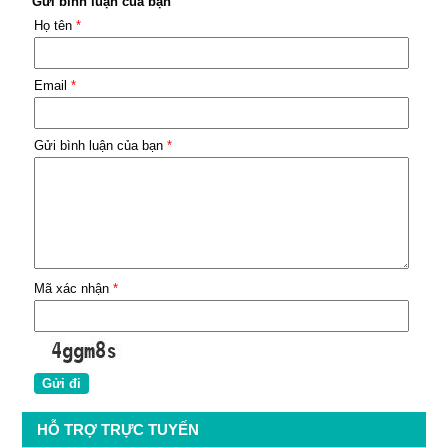
Gửi bình luận của bạn
Họ tên
*
Email
*
Gửi bình luận của bạn
*
Mã xác nhận
*
HỖ TRỢ TRỰC TUYẾN