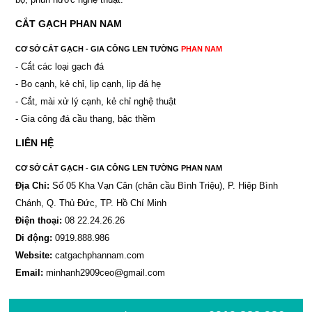
CẮT GẠCH PHAN NAM
CƠ SỞ CẮT GẠCH - GIA CÔNG LEN TƯỜNG
PHAN NAM
- Cắt các loại gạch đá
- Bo cạnh, kẻ chỉ, lip cạnh, lip đá hẹ
- Cắt, mài xử lý cạnh, kẻ chỉ nghệ thuật
- Gia công đá cầu thang, bậc thềm
LIÊN HỆ
CƠ SỞ CẮT GẠCH - GIA CÔNG LEN TƯỜNG PHAN NAM
Địa Chỉ:
Số 05 Kha Vạn Cân (chân cầu Bình Triệu), P. Hiệp Bình
Chánh, Q. Thủ Đức, TP. Hồ Chí Minh
Điện thoại:
08 22.24.26.26
Di động:
0919.888.986
Website:
catgachphannam.com
Email:
minhanh2909ceo@gmail.com