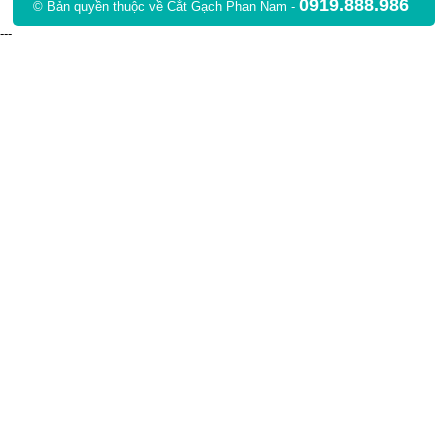
0919.888.986
© Bản quyền thuộc về Cắt Gạch Phan Nam -
---