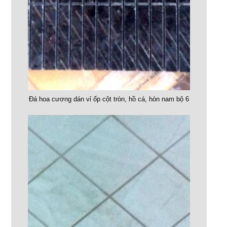
Đá hoa cương dán vỉ ốp cột tròn, hồ cá, hòn nam bộ 6