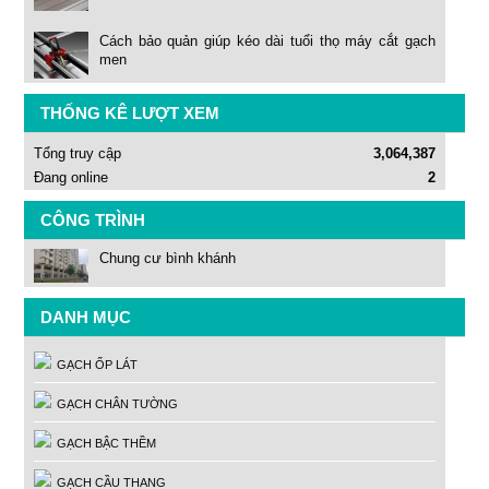
Cách bảo quản giúp kéo dài tuổi thọ máy cắt gạch
men
THỐNG KÊ LƯỢT XEM
Tổng truy cập
3,064,387
Đang online
2
CÔNG TRÌNH
Chung cư bình khánh
DANH MỤC
GẠCH ỐP LÁT
GẠCH CHÂN TƯỜNG
GẠCH BẬC THỀM
GẠCH CẦU THANG