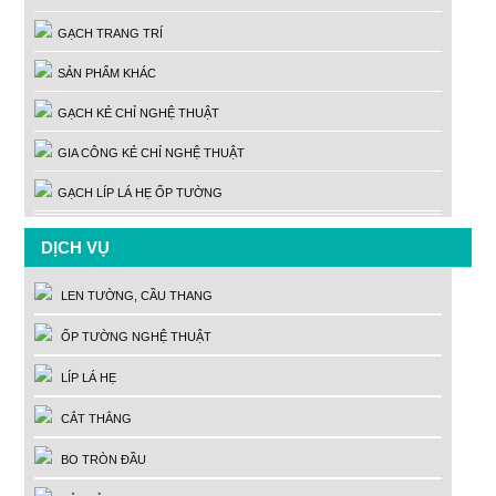
GẠCH TRANG TRÍ
SẢN PHẨM KHÁC
GẠCH KẺ CHỈ NGHỆ THUẬT
GIA CÔNG KẺ CHỈ NGHỆ THUẬT
GẠCH LÍP LÁ HẸ ỐP TƯỜNG
DỊCH VỤ
LEN TƯỜNG, CẦU THANG
ỐP TƯỜNG NGHỆ THUẬT
LÍP LÁ HẸ
CẮT THẲNG
BO TRÒN ĐẦU