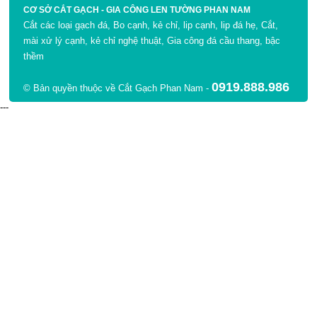
CƠ SỞ CẮT GẠCH - GIA CÔNG LEN TƯỜNG PHAN NAM
Cắt các loại gạch đá, Bo cạnh, kẻ chỉ, lip cạnh, lip đá hẹ, Cắt,
mài xử lý cạnh, kẻ chỉ nghệ thuật, Gia công đá cầu thang, bậc
thềm
0919.888.986
© Bản quyền thuộc về Cắt Gạch Phan Nam -
---