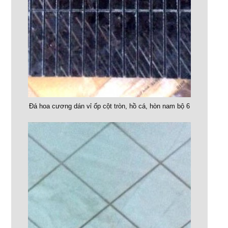
Đá hoa cương dán vỉ ốp cột tròn, hồ cá, hòn nam bộ 6