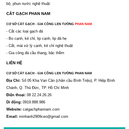
bộ, phun nước nghệ thuật.
CẮT GẠCH PHAN NAM
CƠ SỞ CẮT GẠCH - GIA CÔNG LEN TƯỜNG
PHAN NAM
- Cắt các loại gạch đá
- Bo cạnh, kẻ chỉ, lip cạnh, lip đá hẹ
- Cắt, mài xử lý cạnh, kẻ chỉ nghệ thuật
- Gia công đá cầu thang, bậc thềm
LIÊN HỆ
CƠ SỞ CẮT GẠCH - GIA CÔNG LEN TƯỜNG PHAN NAM
Địa Chỉ:
Số 05 Kha Vạn Cân (chân cầu Bình Triệu), P. Hiệp Bình
Chánh, Q. Thủ Đức, TP. Hồ Chí Minh
Điện thoại:
08 22.24.26.26
Di động:
0919.888.986
Website:
catgachphannam.com
Email:
minhanh2909ceo@gmail.com