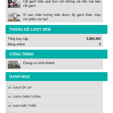
Cắt gạch hiệu quả hơn với những cải tiến của bàn
cắt gạch
Vì sao chân tường luôn được ốp gạch khác màu
với phần còn lại?
THỐNG KÊ LƯỢT XEM
Tổng truy cập
3,065,204
Đang online
3
CÔNG TRÌNH
Chung cư bình khánh
DANH MỤC
GẠCH ỐP LÁT
GẠCH CHÂN TƯỜNG
GẠCH BẬC THỀM