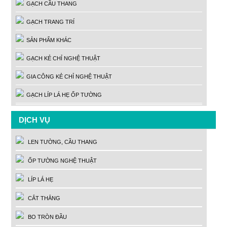
GẠCH CẦU THANG
GẠCH TRANG TRÍ
SẢN PHẨM KHÁC
GẠCH KẺ CHỈ NGHỆ THUẬT
GIA CÔNG KẺ CHỈ NGHỆ THUẬT
GẠCH LÍP LÁ HẸ ỐP TƯỜNG
DỊCH VỤ
LEN TƯỜNG, CẦU THANG
ỐP TƯỜNG NGHỆ THUẬT
LÍP LÁ HẸ
CẮT THẲNG
BO TRÒN ĐẦU