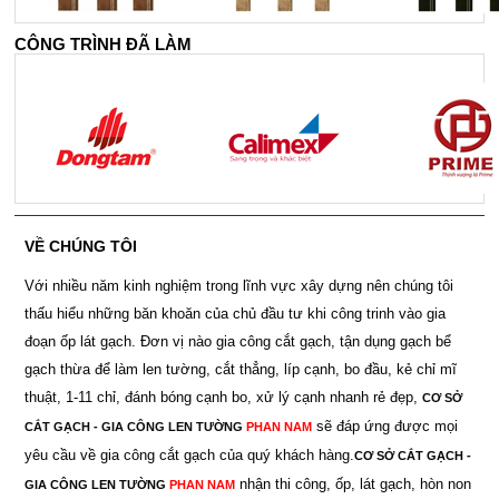
CÔNG TRÌNH ĐÃ LÀM
VỀ CHÚNG TÔI
Với nhiều năm kinh nghiệm trong lĩnh vực xây dựng nên chúng tôi
thấu hiểu những băn khoăn của chủ đầu tư khi công trinh vào gia
đoạn ốp lát gạch. Đơn vị nào gia công cắt gạch, tận dụng gạch bể
gạch thừa để làm len tường, cắt thẳng, líp cạnh, bo đầu, kẻ chỉ mĩ
thuật, 1-11 chỉ, đánh bóng cạnh bo, xử lý cạnh nhanh rẻ đẹp,
CƠ SỞ
sẽ đáp ứng được mọi
CẮT GẠCH - GIA CÔNG LEN TƯỜNG
PHAN NAM
yêu cầu về gia công cắt gạch của quý khách hàng.
CƠ SỞ CẮT GẠCH -
nhận thi công, ốp, lát gạch, hòn non
GIA CÔNG LEN TƯỜNG
PHAN NAM